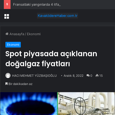
Fransa’daki yangınlarda 4 itfaiye eri hayatını kaybetti
Menü
Anasayfa
/
Ekonomi
Ekonomi
Spot piyasada açıklanan
doğalgaz fiyatları
HACI MEHMET YÜZBAŞIOĞLU
Aralık 8, 2022
0
15
Bir dakikadan az