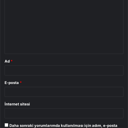
Y
o
r
u
m
*
Ad
*
E-posta
*
İnternet sitesi
Daha sonraki yorumlarımda kullanılması için adım, e-posta