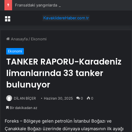
Fransa’daki yangınlarda 4 itfaiye eri hayatını kaybetti
Menü
Anasayfa
/
Ekonomi
Ekonomi
TANKER RAPORU-Karadeniz
limanlarında 33 tanker
bulunuyor
DİLAN BİÇER
Haziran 30, 2025
0
0
Bir dakikadan az
Foreks – Bölgeye gelen petrolün İstanbul Boğazı ve
Çanakkale Boğazı üzerinde dünyaya ulaşmasının ilk ayağı