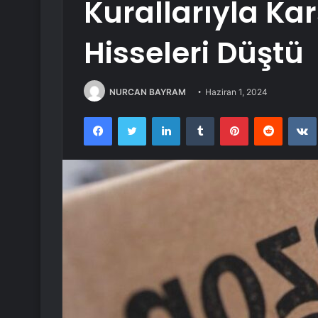
Kurallarıyla Ka
Hisseleri Düştü
NURCAN BAYRAM
Haziran 1, 2024
Facebook
Twitter
LinkedIn
Tumblr
Pinterest
Reddit