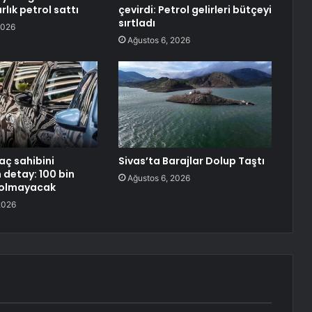
rlık petrol sattı
çevirdi: Petrol gelirleri bütçeyi
sırtladı
2026
Ağustos 6, 2026
aç sahibini
Sivas’ta Barajlar Dolup Taştı
n detay: 100 bin
Ağustos 6, 2026
 olmayacak
2026