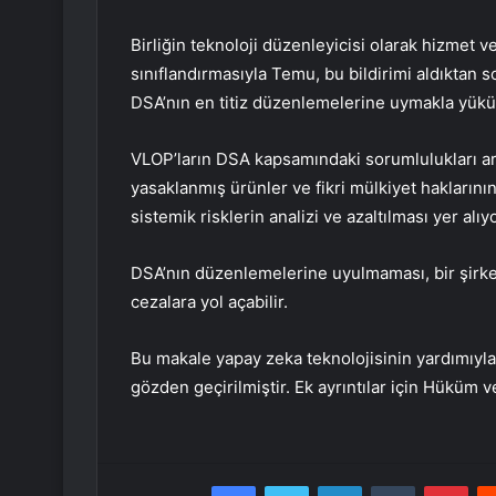
Birliğin teknoloji düzenleyicisi olarak hizmet
sınıflandırmasıyla Temu, bu bildirimi aldıktan 
DSA’nın en titiz düzenlemelerine uymakla yük
VLOP’ların DSA kapsamındaki sorumlulukları ar
yasaklanmış ürünler ve fikri mülkiyet haklarının 
sistemik risklerin analizi ve azaltılması yer alıyo
DSA’nın düzenlemelerine uyulmaması, bir şirketi
cezalara yol açabilir.
Bu makale yapay zeka teknolojisinin yardımıyla ü
gözden geçirilmiştir. Ek ayrıntılar için Hüküm v
Facebook
Twitter
LinkedIn
Tumblr
Pint