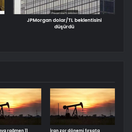
JPMorgan dolar/TL beklentisini
düşürdü
aya rağmen 11
İran zor dönemi fırsata