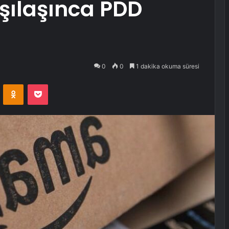
rşılaşınca PDD
0
0
1 dakika okuma süresi
VKontakte
Odnoklassniki
Pocket