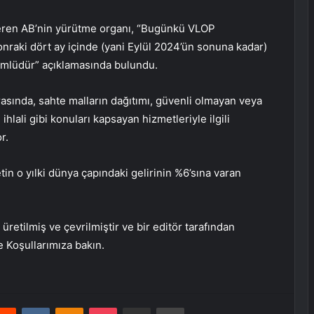
 veren AB’nin yürütme organı, “Bugünkü VLOP
sonraki dört ay içinde (yani Eylül 2024’ün sonuna kadar)
ümlüdür” açıklamasında bulundu.
asında, sahte malların dağıtımı, güvenli olmayan veya
ihlali gibi konuları kapsayan hizmetleriyle ilgili
r.
n o yılki dünya çapındaki gelirinin %6’sına varan
retilmiş ve çevrilmiştir ve bir editör tarafından
e Koşullarımıza bakın.
erest
Reddit
VKontakte
Odnoklassniki
Pocket
E-Posta ile paylaş
Yazdır