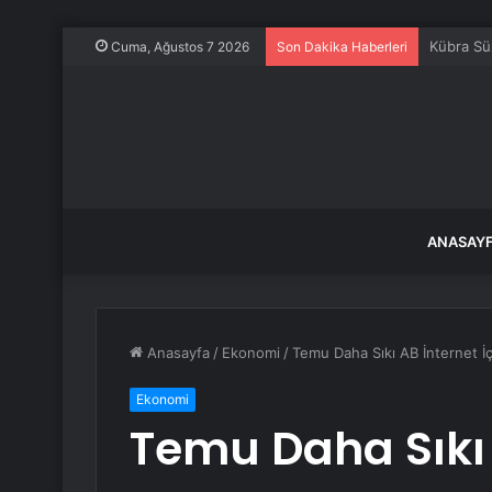
Adıyaman’
Cuma, Ağustos 7 2026
Son Dakika Haberleri
ANASAY
Anasayfa
/
Ekonomi
/
Temu Daha Sıkı AB İnternet İç
Ekonomi
Temu Daha Sıkı 