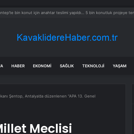
a’daki yangınlarda 4 itfaiye eri hayatını kaybetti
FA
HABER
EKONOMI
SAĞLIK
TEKNOLOJI
YAŞAM
aşkanı Şentop, Antalya’da düzenlenen “APA 13. Genel
llet Meclisi