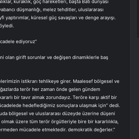
ıklar, kuraklık, göç hareketleri, başta Batı dünyası
abancı düşmanlığı, melez tehditler, uluslararası
yfi yaptırımlar, küresel güç savaşları ve denge arayışı.
öyledi.
mücadele ediyoruz”
 olan girift sorunlar ve değişen dinamiklerle baş
erimizin istikrarı tehlikeye girer. Maalesef bölgesel ve
boğazlarda terör her zaman önde gelen gündem
ararlı bir tavır almak zorundayız. Teröre karşı aktif bir
ücadelede hedeflediğimiz sonuçlara ulaşmak için” dedi.
ultuda bölgesel ve uluslararası düzeyde üzerine düşeni
ak üzere tüm terör örgütleriyle bire bir kararlılıkla,
vermeden mücadele etmektedir. demokratik değerler.”