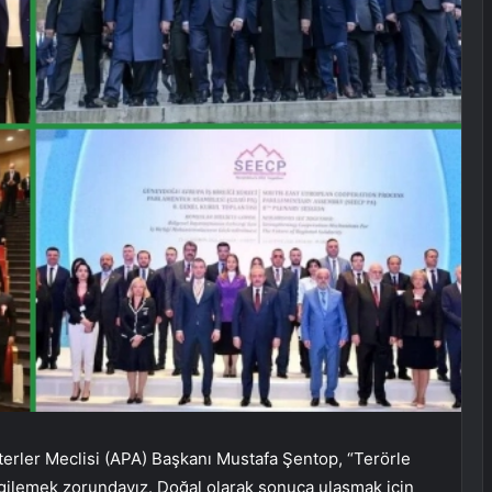
terler Meclisi (APA) Başkanı Mustafa Şentop, “Terörle
ergilemek zorundayız. Doğal olarak sonuca ulaşmak için