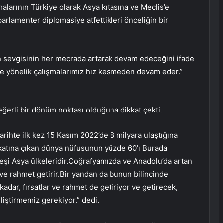
alarının Türkiye olarak Asya kıtasına ve Meclis’e
arlamenter diplomasiye atfettikleri önceliğin bir
an sevgisinin her mecrada artarak devam edeceğini ifade
meye yönelik çalışmalarımız hız kesmeden devam eder.”
eğerli bir dönüm noktası olduğuna dikkat çekti.
ihte ilk kez 15 Kasım 2022’de 8 milyara ulaştığına
 katına çıkan dünya nüfusunun yüzde 60’ı Burada
eşi Asya ülkeleridir.Coğrafyamızda ve Anadolu’da artan
ve rahmet getirir.Bir yandan da bunun bilincinde
kadar, fırsatlar ve rahmet de getiriyor ve getirecek,
liştirmemiz gerekiyor.” dedi.