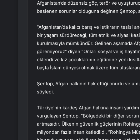
Afganistan’da düzensiz göç, terör ve uyuşturucu
beslenen sorunlar olduğuna değinen Şentop, s
“Afganistan’da kalıcı barış ve istikrarın tesisi 
bir yaşam sürdüreceği, tüm etnik ve siyasi kesi
kurulmasıyla mümkündür. Gelinen aşamada Afga
göremiyoruz” diyen “Onları sosyal ve iş hayat
eklendi ve kız çocuklarının eğitimine yeni kısıt
başta İslam dünyası olmak üzere tüm uluslarar
Şentop, Afgan halkının hak ettiği onurlu ve um
söyledi.
Türkiye’nin kardeş Afgan halkına insani yardı
vurgulayan Şentop, “Bölgedeki bir diğer sorun 
artmasıdır. Ülkenin güvenlik güçlerinin Rohing
milyondan fazla insan katledildi, “Rohingya Müs