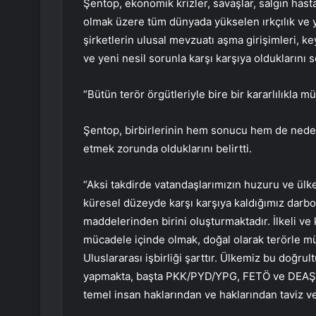
Şentop, ekonomik krizler, savaşlar, salgın hastal
olmak üzere tüm dünyada yükselen ırkçılık ve y
şirketlerin ulusal mevzuatı aşma girişimleri, ke
ve yeni nesil sorunla karşı karşıya olduklarını s
“Bütün terör örgütleriyle bire bir kararlılıkla 
Şentop, birbirlerinin hem sonucu hem de nedeni
etmek zorunda olduklarını belirtti.
“Aksi takdirde vatandaşlarımızın huzuru ve ülkel
küresel düzeyde karşı karşıya kaldığımız dar
maddelerinden birini oluşturmaktadır. İlkeli ve k
mücadele içinde olmak, doğal olarak terörle m
Uluslararası işbirliği şarttır. Ülkemiz bu doğr
yapmakta, başta PKK/PYD/YPG, FETÖ ve DEAŞ olm
temel insan haklarından ve haklarından taviz 