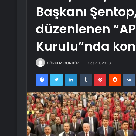
Başkanı Şentop
düzenlenen “APA
Kurulu”nda konu
GÖRKEM GÜNDÜZ
Ocak 9, 2023
Facebook
Twitter
LinkedIn
Tumblr
Pinterest
Reddit