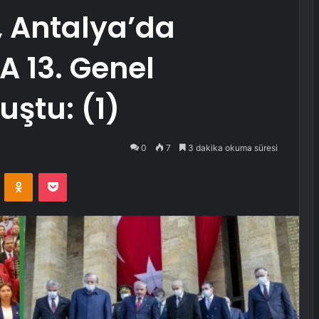
, Antalya’da
 13. Genel
ştu: (1)
0
7
3 dakika okuma süresi
VKontakte
Odnoklassniki
Pocket