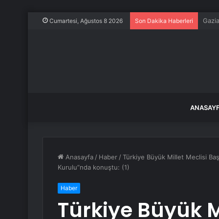
Frans
Cumartesi, Ağustos 8 2026
Son Dakika Haberleri
ANASAY
Anasayfa
/
Haber
/
Türkiye Büyük Millet Meclisi B
Kurulu”nda konuştu: (1)
Haber
Türkiye Büyük Mi