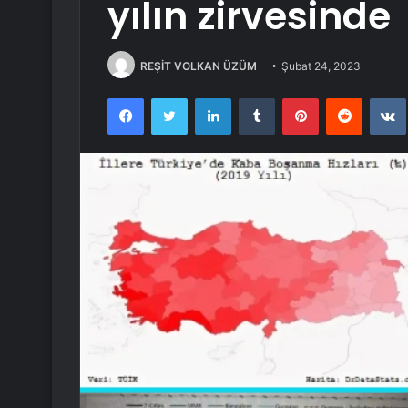
yılın zirvesinde
REŞİT VOLKAN ÜZÜM
Şubat 24, 2023
Facebook
Twitter
LinkedIn
Tumblr
Pinterest
Reddit