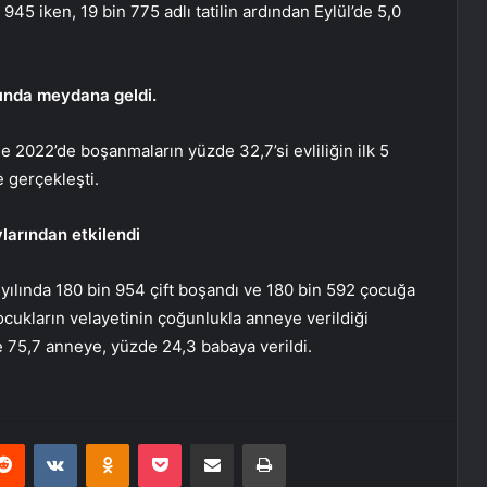
45 iken, 19 bin 775 adlı tatilin ardından Eylül’de 5,0
ılında meydana geldi.
 2022’de boşanmaların yüzde 32,7’si evliliğin ilk 5
de gerçekleşti.
larından etkilendi
ılında 180 bin 954 çift boşandı ve 180 bin 592 çocuğa
cukların velayetinin çoğunlukla anneye verildiği
e 75,7 anneye, yüzde 24,3 babaya verildi.
erest
Reddit
VKontakte
Odnoklassniki
Pocket
E-Posta ile paylaş
Yazdır