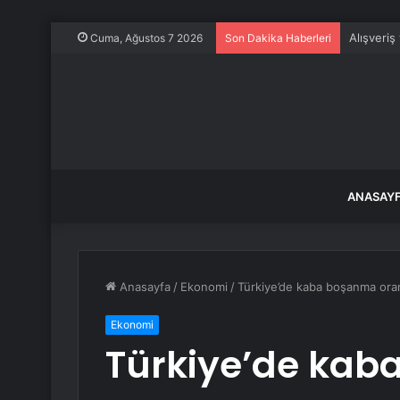
Alışveriş
Cuma, Ağustos 7 2026
Son Dakika Haberleri
ANASAY
Anasayfa
/
Ekonomi
/
Türkiye’de kaba boşanma oranı
Ekonomi
Türkiye’de kab