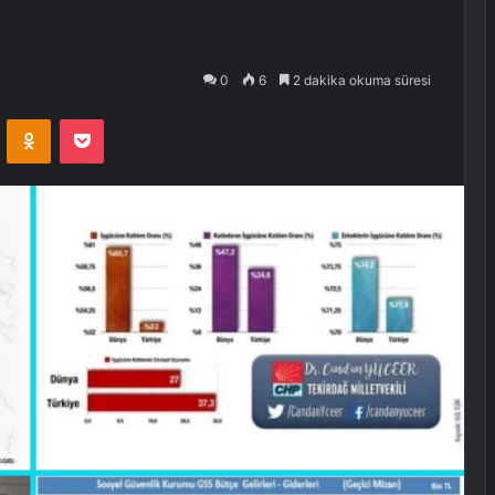
0
6
2 dakika okuma süresi
VKontakte
Odnoklassniki
Pocket