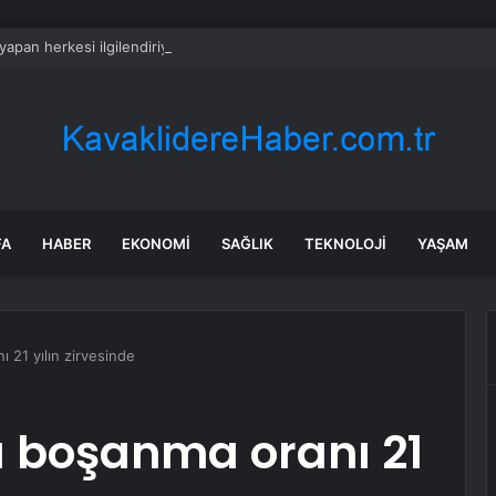
 yapan herkesi ilgilendiriyor: 1 Ağustos’ta tüm dijital kurallar değişiyor
FA
HABER
EKONOMI
SAĞLIK
TEKNOLOJI
YAŞAM
 21 yılın zirvesinde
a boşanma oranı 21