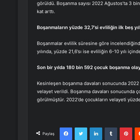
görüldü. Boşanma sayısı 2022 Ağustos’ta 3 bin 9
kat arttı.
Boşanmaların yüzde 32,7’si evliliğin ilk beş y
Boşanmalar evlilik süresine göre incelendiğinde
yılında, yüzde 21,6’sı ise evliliğin 6-10 yılı için
Son bir yılda 180 bin 592 çocuk boşanma olay
Kesinleşen boşanma davaları sonucunda 2022 y
velayet verildi. Boşanma davaları sonucunda ço
görülmüştür. 2022’de çocukların velayeti yüzd
Facebook
Twitter
LinkedIn
Tumblr
Pint
Paylaş