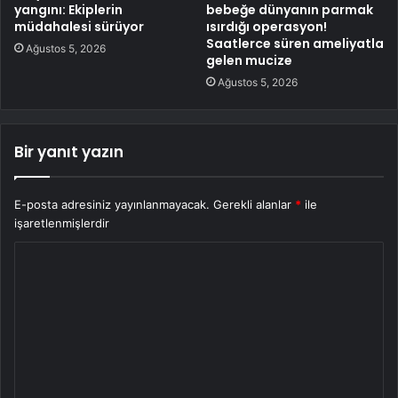
yangını: Ekiplerin
bebeğe dünyanın parmak
müdahalesi sürüyor
ısırdığı operasyon!
Saatlerce süren ameliyatla
Ağustos 5, 2026
gelen mucize
Ağustos 5, 2026
Bir yanıt yazın
E-posta adresiniz yayınlanmayacak.
Gerekli alanlar
*
ile
işaretlenmişlerdir
Y
o
r
u
m
*