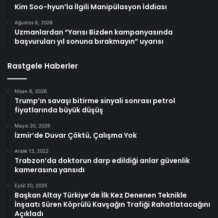
Kim Soo-hyun’la İlgili Manipülasyon İddiası
Ağustos 6, 2026
Uzmanlardan “Yarısı Bizden kampanyasında
başvuruları yıl sonuna bırakmayın” uyarısı
Rastgele Haberler
Nisan 6, 2026
Trump’ın savaşı bitirme sinyali sonrası petrol
fiyatlarında büyük düşüş
Mayıs 20, 2026
İzmir’de Duvar Çöktü, Çalışma Yok
Aralık 13, 2022
Trabzon’da doktorun darp edildiği anlar güvenlik
kamerasına yansıdı
Eylül 20, 2025
Başkan Altay Türkiye’de İlk Kez Denenen Teknikle
İnşaatı Süren Köprülü Kavşağın Trafiği Rahatlatacağını
Açıkladı