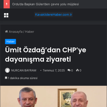
Ordu’da Başkan Güler’den çevre yolu müjdesi
Menü
Anasayfa
/
Haber
Haber
Ümit Özdağ’dan CHP’ye
dayanışma ziyareti
NURCAN BAYRAM
Temmuz 7, 2025
0
0
1 dakika okuma süresi