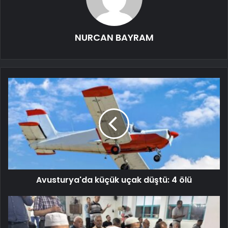
NURCAN BAYRAM
Avusturya'da küçük uçak düştü: 4 ölü