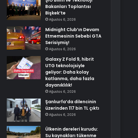
ŞİÖ Bilim ve Teknoloji
Bakanları Toplantısı
Bişkek’te
Ağustos 6, 2026
Midnight Club’ın Devam
Etmemesinin Sebebi GTA
Serisiymiş!
Ağustos 6, 2026
Galaxy Z Fold 9, hibrit
UTG teknolojsiyle
geliyor: Daha kolay
katlanma, daha fazla
dayanıklılık!
Ağustos 6, 2026
Şanlıurfa’da dilencinin
üzerinden 117 bin TL çıktı
Ağustos 6, 2026
Ülkenin dereleri kurudu:
Su kaynakları tükenme