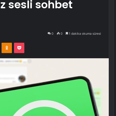
z sesli sohbet
0
0
1 dakika okuma süresi
VKontakte
Odnoklassniki
Pocket