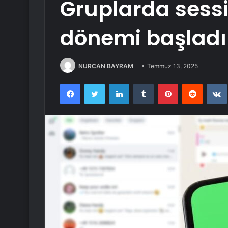
Gruplarda sessi
dönemi başladı
NURCAN BAYRAM
Temmuz 13, 2025
Facebook
Twitter
LinkedIn
Tumblr
Pinterest
Reddit