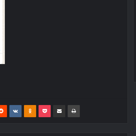
erest
Reddit
VKontakte
Odnoklassniki
Pocket
E-Posta ile paylaş
Yazdır