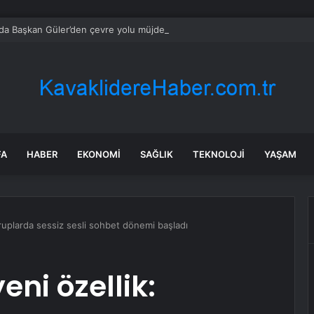
da Başkan Güler’den çevre yolu müjdesi
FA
HABER
EKONOMI
SAĞLIK
TEKNOLOJI
YAŞAM
ruplarda sessiz sesli sohbet dönemi başladı
ni özellik: