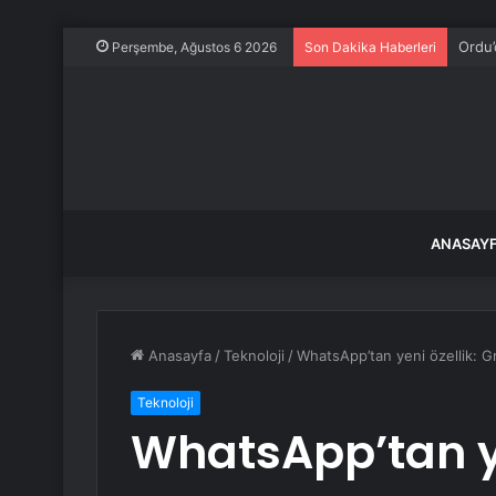
Ordu’
Perşembe, Ağustos 6 2026
Son Dakika Haberleri
ANASAY
Anasayfa
/
Teknoloji
/
WhatsApp’tan yeni özellik: G
Teknoloji
WhatsApp’tan ye