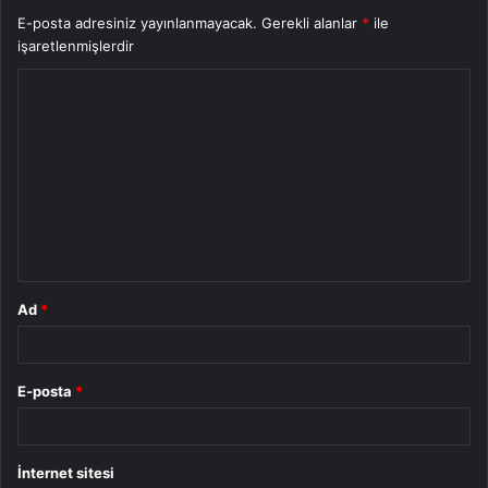
E-posta adresiniz yayınlanmayacak.
Gerekli alanlar
*
ile
işaretlenmişlerdir
Y
o
r
u
m
*
Ad
*
E-posta
*
İnternet sitesi