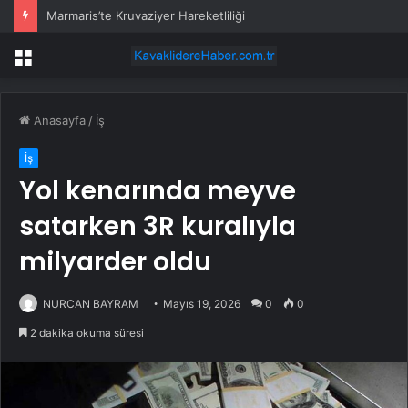
Marmaris’te Kruvaziyer Hareketliliği
Menü
Anasayfa
/
İş
İş
Yol kenarında meyve
satarken 3R kuralıyla
milyarder oldu
NURCAN BAYRAM
Mayıs 19, 2026
0
0
2 dakika okuma süresi