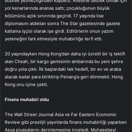
böbrek yetmezliğinden kaybetti. Ailesine destek olmak için
yol kenarlarında ananas sattı; çocukluğunun büyük
bölümünü açlık sınırında geçirdi. 17 yaşında lise
diplomasını aldıktan sonra The Star gazetesinde gazete
katlama işçisi olarak işe girdi. Editörlerin onun yazım
yeteneğini fark etmesiyle muhabirliğe terfi etti.
20 yaşındayken Hong Kong’dan daha iyi ücretli bir iş teklifi
alan Cheah, bir kargo gemisinin ambarında bu yeni şehre
doğru yola çıktı. İlk başlardaki tek hedefi, bir ev ve araba
alacak kadar para biriktirip Penang’a geri dönmekti. Hong
Kong onu içine çekti.
Finans muhabiri oldu
The Wall Street Journal Asia ve Far Eastern Economic
Review gibi prestijli yayınlarda finans muhabirliği yaparken
Asya piyasalarını derinlemesine inceledi. Muhasebeyi