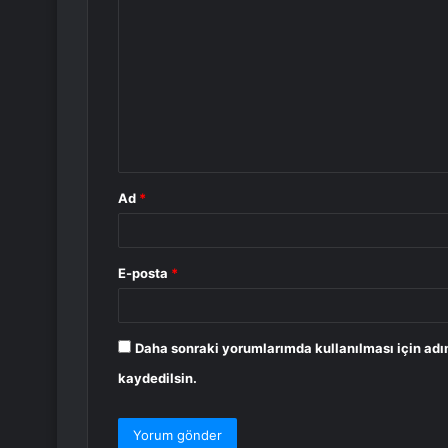
o
r
u
m
*
Ad
*
E-posta
*
Daha sonraki yorumlarımda kullanılması için adı
kaydedilsin.