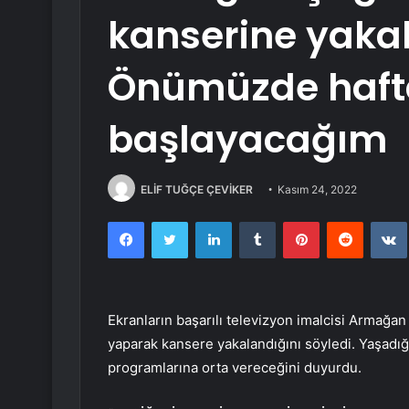
kanserine yakal
Önümüzde haft
başlayacağım
ELİF TUĞÇE ÇEVİKER
Kasım 24, 2022
Facebook
Twitter
LinkedIn
Tumblr
Pinterest
Reddit
Ekranların başarılı televizyon imalcisi Armağ
yaparak kansere yakalandığını söyledi. Yaşadı
programlarına orta vereceğini duyurdu.