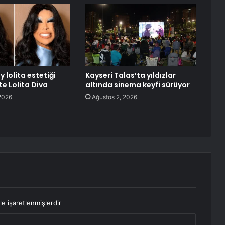
y lolita estetiği
Kayseri Talas’ta yıldızlar
şte Lolita Diva
altında sinema keyfi sürüyor
2026
Ağustos 2, 2026
le işaretlenmişlerdir