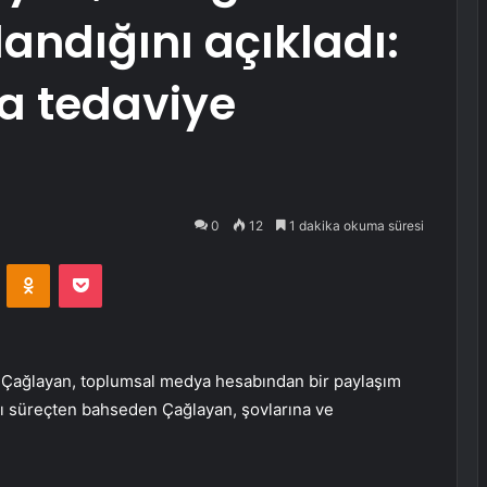
andığını açıkladı:
a tedaviye
0
12
1 dakika okuma süresi
VKontakte
Odnoklassniki
Pocket
an Çağlayan, toplumsal medya hesabından bir paylaşım
ğı süreçten bahseden Çağlayan, şovlarına ve