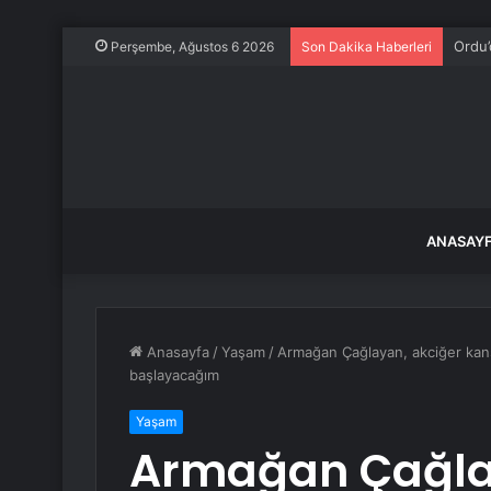
Ordu’
Perşembe, Ağustos 6 2026
Son Dakika Haberleri
ANASAY
Anasayfa
/
Yaşam
/
Armağan Çağlayan, akciğer kans
başlayacağım
Yaşam
Armağan Çağla