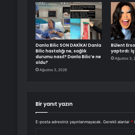
Danla Bilic SON DAKİKA! Danla
Bülent Erso
Bilic hastalığı ne, sağlık
yaptırdı: İ
durumu nasıl? Danla Bilic’e ne
Ağustos 3, 
oldu?
Ağustos 3, 2026
Bir yanıt yazın
E-posta adresiniz yayınlanmayacak.
Gerekli alanlar
*
i
Y