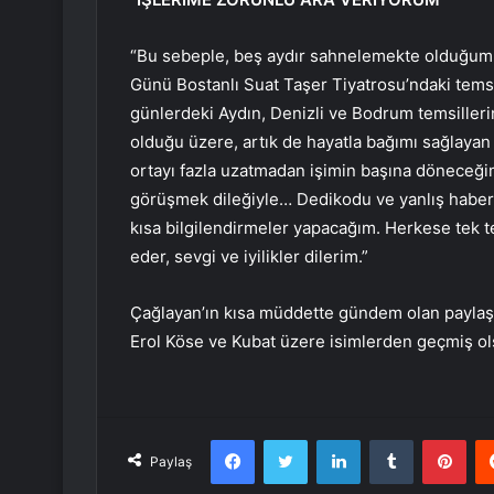
“Bu sebeple, beş aydır sahnelemekte olduğumu
Günü Bostanlı Suat Taşer Tiyatrosu’ndaki temsi
günlerdeki Aydın, Denizli ve Bodrum temsillerin
olduğu üzere, artık de hayatla bağımı sağlayan
ortayı fazla uzatmadan işimin başına döneceğim
görüşmek dileğiyle… Dedikodu ve yanlış haberle
kısa bilgilendirmeler yapacağım. Herkese tek t
eder, sevgi ve iyilikler dilerim.”
Çağlayan’ın kısa müddette gündem olan paylaş
Erol Köse ve Kubat üzere isimlerden geçmiş ol
Facebook
Twitter
LinkedIn
Tumblr
Pint
Paylaş