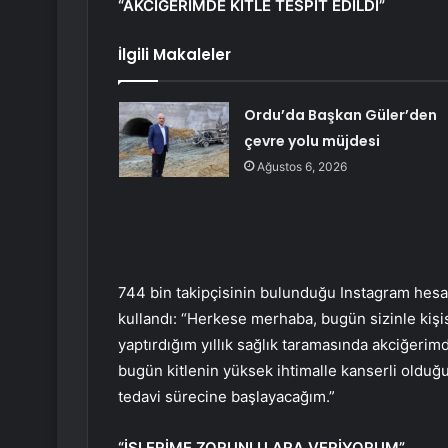
“AKCİĞERİMDE KİTLE TESPİT EDİLDİ”
İlgili Makaleler
Ordu’da Başkan Güler’den
çevre yolu müjdesi
Ağustos 6, 2026
744 bin takipçisinin bulunduğu Instagram hes
kullandı: “Herkese merhaba, bugün sizinle kişi
yaptırdığım yıllık sağlık taramasında akciğerimd
bugün kitlenin yüksek ihtimalle kanserli olduğ
tedavi sürecine başlayacağım.”
“İŞLERİME ZORUNLU ARA VERİYORUM”