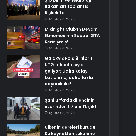
ŞİÖ Bilim ve Teknoloji
Bakanları Toplantısı
Bişkek’te
Ağustos 6, 2026
Midnight Club’ın Devam
Etmemesinin Sebebi GTA
Serisiymiş!
Ağustos 6, 2026
Galaxy Z Fold 9, hibrit
UTG teknolojsiyle
geliyor: Daha kolay
katlanma, daha fazla
dayanıklılık!
Ağustos 6, 2026
Şanlıurfa’da dilencinin
üzerinden 117 bin TL çıktı
Ağustos 6, 2026
Ülkenin dereleri kurudu:
Su kaynakları tükenme