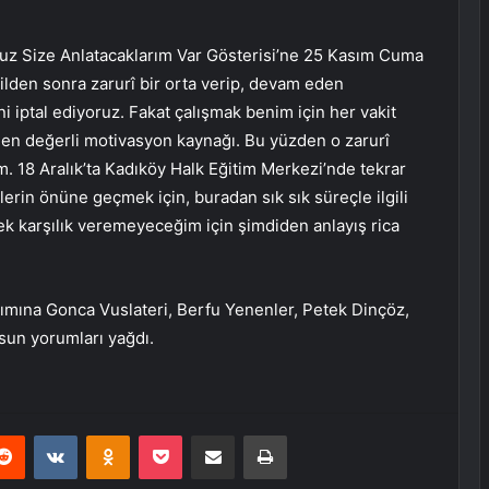
z Size Anlatacaklarım Var Gösterisi’ne 25 Kasım Cuma
lden sonra zarurî bir orta verip, devam eden
i iptal ediyoruz. Fakat çalışmak benim için her vakit
 en değerli motivasyon kaynağı. Bu yüzden o zarurî
. 18 Aralık’ta Kadıköy Halk Eğitim Merkezi’nde tekrar
rin önüne geçmek için, buradan sık sık süreçle ilgili
ek karşılık veremeyeceğim için şimdiden anlayış rica
ımına Gonca Vuslateri, Berfu Yenenler, Petek Dinçöz,
sun yorumları yağdı.
erest
Reddit
VKontakte
Odnoklassniki
Pocket
E-Posta ile paylaş
Yazdır