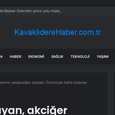
da Başkan Güler’den çevre yolu müjdesi
FA
HABER
EKONOMI
SAĞLIK
TEKNOLOJI
YAŞAM
erine yakalandığını açıkladı: Önümüzde hafta tedaviye
yan, akciğer