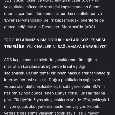
32’si yoksulluktan ve yoksunluktan mustarip. CHP’nin
yoksullukla mücadele stratejisi kapsamında en önemli
önerisi, pandemi döneminin ruhundan da etkilenen ve
‘Evrensel Vatandaşlık Geliri’ kapsamındaki önerilerle de
güncellediğimiz Aile Destekleri Sigortası’dır (ADS).
“ÇOCUKLARIMIZIN BM ÇOCUK HAKLARI SÖZLEŞMESİ
TEMELİ İLE İYİLİK HALLERİNİ SAĞLAMAYA KARARLIYIZ”
ADS kapsamındaki ailelerin çocuklarının tüm eğitim
masrafları karşılanarak eğitimde fırsat eşitliği
sağlanacak. BM’nin temel bir insan hakkı olarak tanımladığı
internet ücretsiz olacak. Doğru politikalarla çağımızın
vebası olan dijital eşitsizlikler, fırsata çevrilebilir. BM’nin
haziran ayında güncellenen Dünya Yoksulluk Haritası’na
göre Türkiye’de 5 yaş altı çocukların yüzde 17’si, yaklaşık 1
milyon çocuk akut yetersiz beslenme yaşıyor. Kronik
yetersiz beslenme yaşayan çocuk sayısı ise 3 milyon.