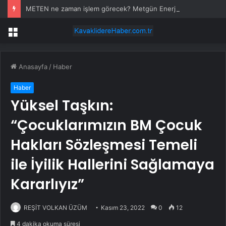
METEN ne zaman işlem görecek? Metgün Enerji halka arz kaç lot verdi?
Menü
Anasayfa
/
Haber
Haber
Yüksel Taşkın:
“Çocuklarımızın BM Çocuk
Hakları Sözleşmesi Temeli
ile İyilik Hallerini Sağlamaya
Kararlıyız”
REŞİT VOLKAN ÜZÜM
Kasım 23, 2022
0
12
4 dakika okuma süresi