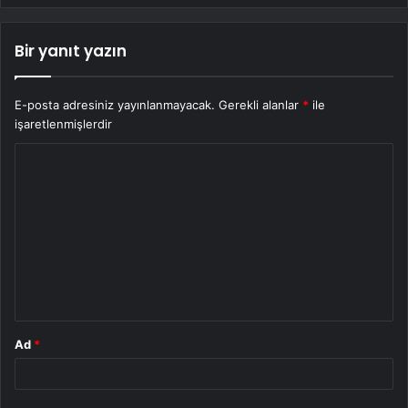
Bir yanıt yazın
E-posta adresiniz yayınlanmayacak.
Gerekli alanlar
*
ile
işaretlenmişlerdir
Y
o
r
u
m
*
Ad
*