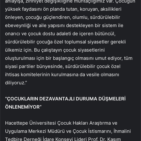
anlayışa, zihniyet değişikliğine muhtaçlığımız var. Çocuğun
yüksek faydasını ön planda tutan, koruyan, aksilikleri
önleyen, çocuğu güçlendiren, olumlu, sürdürülebilir
ebeveynliği ve aile yapısını destekleyen bir sistem ile
onarıcı ve çocuk dostu adaleti de içeren bütüncül,
sürdürülebilir çocuğa özel toplumsal siyasetler gerekli
ülkemiz için. Bu çalıştayın çocuk siyasetlerini
oluşturulması için bir başlangıç olmasını umut ediyor, tüm
siyasi partiler bünyesinde, sürdürülebilir çocuk özel
ihtisas komitelerinin kurulmasına da vesile olmasını
diliyoruz.”
“ÇOCUKLARIN DEZAVANTAJLI DURUMA DÜŞMELERİ
ÖNLENEMİYOR”
Hacettepe Üniversitesi Çocuk Hakları Araştırma ve
Uygulama Merkezi Müdürü ve Çocuk İstismarını, İhmalini
Tedbire Derneği İdare Konseyi Lideri Prof. Dr. Kasım