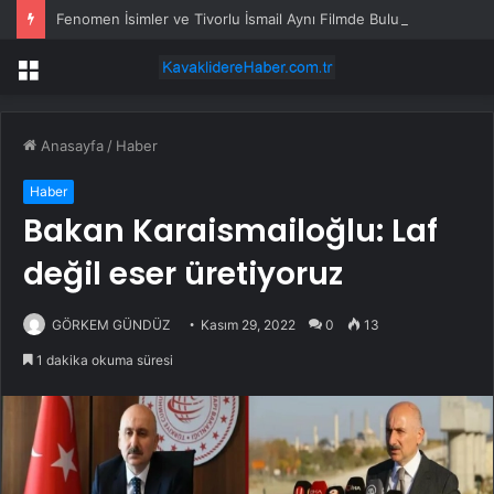
Fenomen İsimler ve Tivorlu İsmail Aynı Filmde Buluştu! !Kozalak Devri! 7 Ağustos’ta Vizyonda
Menü
Anasayfa
/
Haber
Haber
Bakan Karaismailoğlu: Laf
değil eser üretiyoruz
GÖRKEM GÜNDÜZ
Kasım 29, 2022
0
13
1 dakika okuma süresi