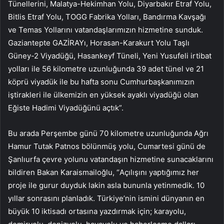
Tünellerini, Malatya-Hekimhan Yolu, Diyarbakır Etraf Yolu,
Bitlis Etraf Yolu, TOGG Fabrika Yolları, Bandırma Kavşağı
ve Temas Yollarını vatandaşlarımızın hizmetine sunduk.
Gaziantepte GAZİRAYı, Horasan-Karakurt Yolu Taşlı
Güney-2 Viyadüğü, Hasankeyf Tüneli, Yeni Yusufeli irtibat
yolları ile 56 kilometre uzunluğunda 39 adet tünel ve 21
köprü viyadük ile bu hafta sonu Cumhurbaşkanımızın
iştirakleri ile ülkemizin en yüksek ayaklı viyadüğü olan
Eğiste Hadimi Viyadüğünü açtık”.
Bu arada Perşembe günü 70 kilometre uzunluğunda Ağrı
Hamur Tutak Patnos bölünmüş yolu, Cumartesi günü de
Şanlıurfa çevre yolunu vatandaşın hizmetine sunacaklarını
bildiren Bakan Karaismailoğlu, “Açılışını yaptığımız her
proje ile gurur duyduk lakin asla bununla yetinmedik. 10
yıllar sonrasını planladık. Türkiye’nin ismini dünyanın en
büyük 10 iktisadı ortasına yazdırmak için; karayolu,