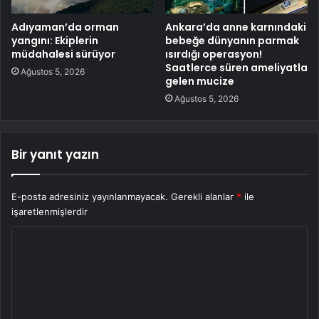
Adıyaman’da orman
Ankara’da anne karnındaki
yangını: Ekiplerin
bebeğe dünyanın parmak
müdahalesi sürüyor
ısırdığı operasyon!
Saatlerce süren ameliyatla
Ağustos 5, 2026
gelen mucize
Ağustos 5, 2026
Bir yanıt yazın
E-posta adresiniz yayınlanmayacak.
Gerekli alanlar
*
ile
işaretlenmişlerdir
Y
o
r
u