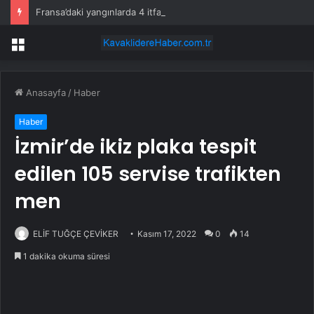
Fransa’daki yangınlarda 4 itfaiye eri hayatını kaybetti
Menü
Anasayfa
/
Haber
Haber
İzmir’de ikiz plaka tespit
edilen 105 servise trafikten
men
ELİF TUĞÇE ÇEVİKER
Kasım 17, 2022
0
14
1 dakika okuma süresi