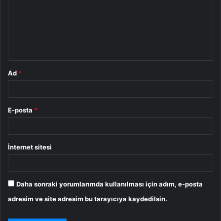
r
u
m
*
Ad
*
E-posta
*
İnternet sitesi
Daha sonraki yorumlarımda kullanılması için adım, e-posta
adresim ve site adresim bu tarayıcıya kaydedilsin.