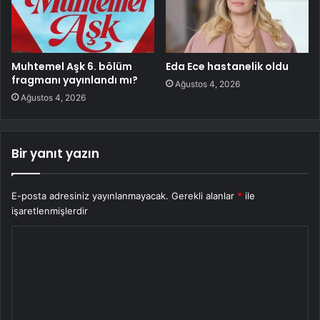
Muhtemel Aşk 6. bölüm
Eda Ece hastanelik oldu
fragmanı yayınlandı mı?
Ağustos 4, 2026
Ağustos 4, 2026
Bir yanıt yazın
E-posta adresiniz yayınlanmayacak.
Gerekli alanlar
*
ile
işaretlenmişlerdir
Y
o
r
u