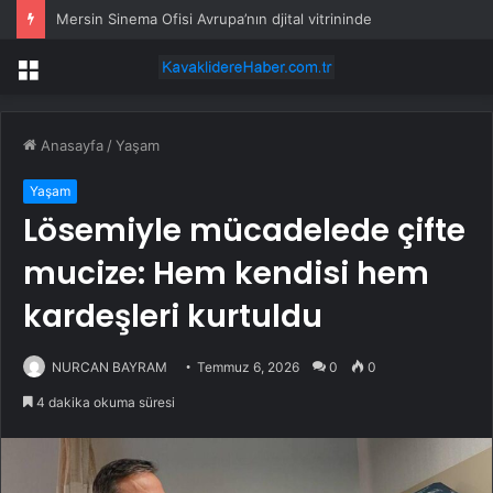
Mersin Sinema Ofisi Avrupa’nın djital vitrininde
Menü
Anasayfa
/
Yaşam
Yaşam
Lösemiyle mücadelede çifte
mucize: Hem kendisi hem
kardeşleri kurtuldu
NURCAN BAYRAM
Temmuz 6, 2026
0
0
4 dakika okuma süresi