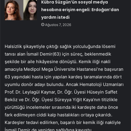
Kübra Süzgün’ün sosyal medya
hesabına erişim engeli: Erdoğan’dan
yardım istedi
Ağustos 7, 2026
Halsizlik şikayetiyle çıktığı sağlık yolculuğunda lösemi
tanısı alan İsmail Demir(63) için süreç, beklenmedik
şekilde bir aile hikâyesine dönüştü. Kemik iliği nakli
amacıyla Medipol Mega Üniversite Hastanesi’ne başvuran
63 yaşındaki hasta için yapılan kardeş taramalarında dört
uyumlu donör adayı bulundu. Ancak Hematoloji Uzmanları
Prof. Dr. Leylagül Kaynar, Dr. Öğr. Üyesi Hüseyin Saffet
Beköz ve Dr. Öğr. Üyesi Süreyya Yiğit Kaya’nın titizlikle
yürüttüğü incelemeler sırasında iki kardeşte daha önce
fark edilmeyen ciddi kalp hastalıkları ortaya çıkarıldı.
Kardeşler tedavi edilirken, başarılı bir kemik iliği nakliyle
İsmail Demir de yeniden sağlığına kavuştu.