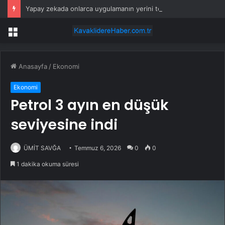
Yapay zekada onlarca uygulamanın yerini tek asistan alabilir
Menü
Anasayfa
/
Ekonomi
Ekonomi
Petrol 3 ayın en düşük
seviyesine indi
ÜMİT SAVĞA
Temmuz 6, 2026
0
0
1 dakika okuma süresi