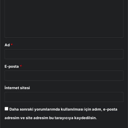
r
u
m
*
Ad
*
E-posta
*
İnternet sitesi
Daha sonraki yorumlarımda kullanılması için adım, e-posta
adresim ve site adresim bu tarayıcıya kaydedilsin.