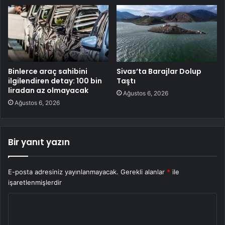
Binlerce araç sahibini
Sivas’ta Barajlar Dolup
ilgilendiren detay: 100 bin
Taştı
liradan az olmayacak
Ağustos 6, 2026
Ağustos 6, 2026
Bir yanıt yazın
E-posta adresiniz yayınlanmayacak.
Gerekli alanlar
*
ile
işaretlenmişlerdir
Y
o