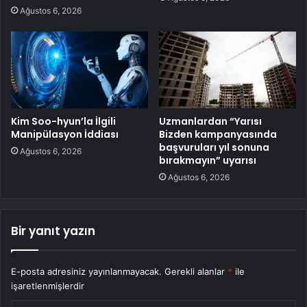
Ağustos 6, 2026
Kim Soo-hyun’la İlgili
Uzmanlardan “Yarısı
Manipülasyon İddiası
Bizden kampanyasında
başvuruları yıl sonuna
Ağustos 6, 2026
bırakmayın” uyarısı
Ağustos 6, 2026
Bir yanıt yazın
E-posta adresiniz yayınlanmayacak.
Gerekli alanlar
*
ile
işaretlenmişlerdir