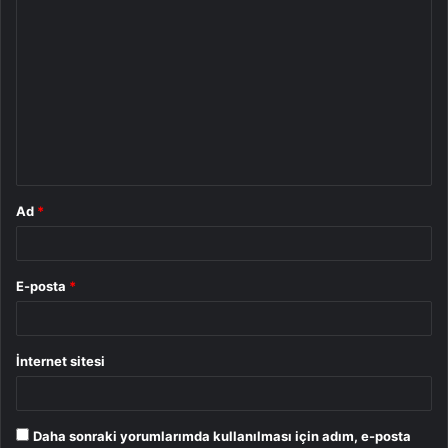
Y
o
r
u
m
*
Ad
*
E-posta
*
İnternet sitesi
Daha sonraki yorumlarımda kullanılması için adım, e-posta