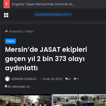
Engelsiz Yaşam Merkezi’nde Üreterek Güçleniyorlar
Menü
Anasayfa
/
Haber
Haber
Mersin’de JASAT ekipleri
geçen yıl 2 bin 373 olayı
aydınlattı
GÖRKEM GÜNDÜZ
Ocak 16, 2023
0
7
Bir dakikadan az