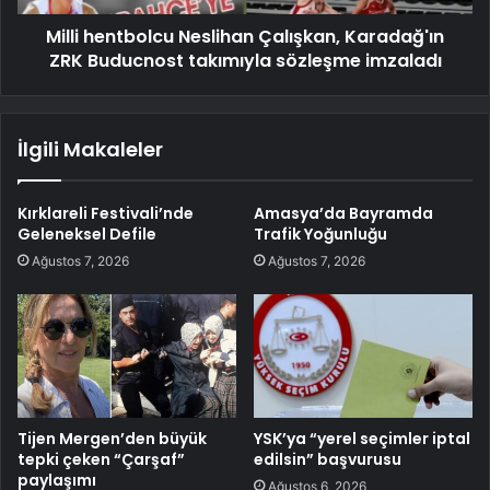
Milli hentbolcu Neslihan Çalışkan, Karadağ'ın
ZRK Buducnost takımıyla sözleşme imzaladı
İlgili Makaleler
Kırklareli Festivali’nde
Amasya’da Bayramda
Geleneksel Defile
Trafik Yoğunluğu
Ağustos 7, 2026
Ağustos 7, 2026
Tijen Mergen’den büyük
YSK’ya “yerel seçimler iptal
tepki çeken “Çarşaf”
edilsin” başvurusu
paylaşımı
Ağustos 6, 2026