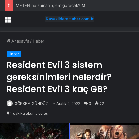
METEN ne zaman işlem görecek? Metgün Enerji halka arz kaç lot verdi?
Menü
Anasayfa
/
Haber
Haber
Resident Evil 3 sistem
gereksinimleri nelerdir?
Resident Evil 3 kaç GB?
GÖRKEM GÜNDÜZ
Aralık 2, 2022
0
22
1 dakika okuma süresi