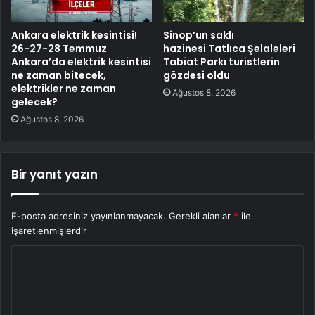
Ankara elektrik kesintisi!
Sinop’un saklı
26-27-28 Temmuz
hazinesi Tatlıca Şelaleleri
Ankara’da elektrik kesintisi
Tabiat Parkı turistlerin
ne zaman bitecek,
gözdesi oldu
elektrikler ne zaman
Ağustos 8, 2026
gelecek?
Ağustos 8, 2026
Bir yanıt yazın
E-posta adresiniz yayınlanmayacak.
Gerekli alanlar
*
ile
işaretlenmişlerdir
Y
o
r