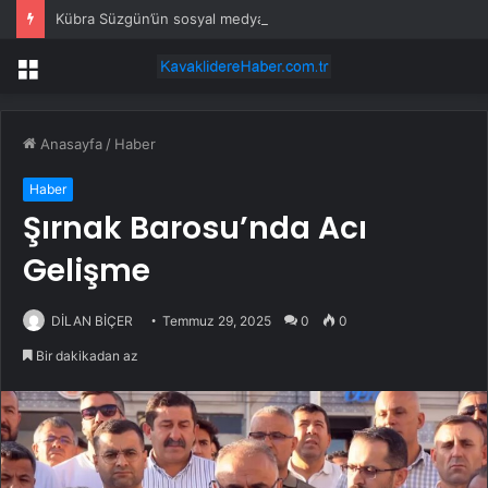
Kübra Süzgün’ün sosyal medya hesabına erişim engeli: Erdoğan’dan yardım istedi
Menü
Anasayfa
/
Haber
Haber
Şırnak Barosu’nda Acı
Gelişme
DİLAN BİÇER
Temmuz 29, 2025
0
0
Bir dakikadan az