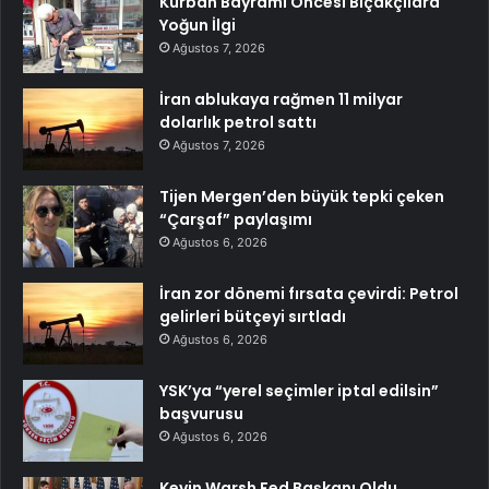
Kurban Bayramı Öncesi Bıçakçılara
Yoğun İlgi
Ağustos 7, 2026
İran ablukaya rağmen 11 milyar
dolarlık petrol sattı
Ağustos 7, 2026
Tijen Mergen’den büyük tepki çeken
“Çarşaf” paylaşımı
Ağustos 6, 2026
İran zor dönemi fırsata çevirdi: Petrol
gelirleri bütçeyi sırtladı
Ağustos 6, 2026
YSK’ya “yerel seçimler iptal edilsin”
başvurusu
Ağustos 6, 2026
Kevin Warsh Fed Başkanı Oldu