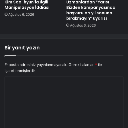
Kim Soo-hyun’la İlgili
Uzmanlardan “Yarısı
Manipülasyon İddiası
Bizden kampanyasında
başvuruları yıl sonuna
Ağustos 6, 2026
bırakmayın” uyarısı
Ağustos 6, 2026
Bir yanıt yazın
E-posta adresiniz yayınlanmayacak.
Gerekli alanlar
*
ile
işaretlenmişlerdir
Y
o
r
u
m
*