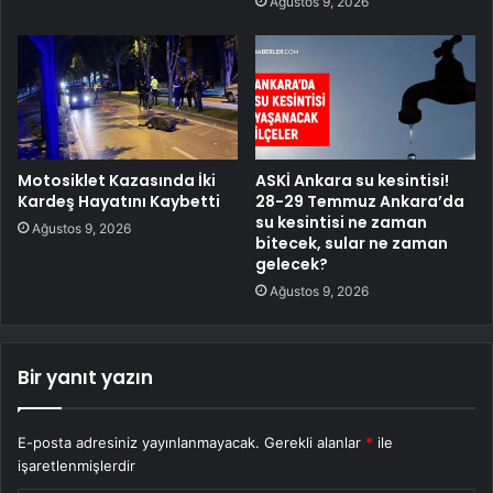
Ağustos 9, 2026
Motosiklet Kazasında İki
ASKİ Ankara su kesintisi!
Kardeş Hayatını Kaybetti
28-29 Temmuz Ankara’da
su kesintisi ne zaman
Ağustos 9, 2026
bitecek, sular ne zaman
gelecek?
Ağustos 9, 2026
Bir yanıt yazın
E-posta adresiniz yayınlanmayacak.
Gerekli alanlar
*
ile
işaretlenmişlerdir