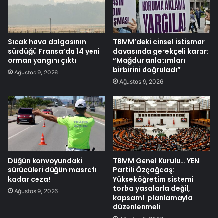
Sıcak hava dalgasının
TBMM’deki cinsel istismar
sürdüğü Fransa’da 14 yeni
davasında gerekçeli karar:
orman yangını çıktı
“Mağdur anlatımları
birbirini doğruladı”
Ağustos 9, 2026
Ağustos 9, 2026
Düğün konvoyundaki
TBMM Genel Kurulu… YENİ
sürücüleri düğün masrafı
Partili Özçağdaş:
kadar ceza!
Yükseköğretim sistemi
torba yasalarla değil,
Ağustos 9, 2026
kapsamlı planlamayla
düzenlenmeli