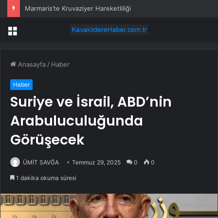
Marmaris’te Kruvaziyer Hareketliliği
Menü
Anasayfa
/
Haber
Haber
Suriye ve İsrail, ABD’nin
Arabuluculuğunda
Görüşecek
ÜMİT SAVĞA
Temmuz 29, 2025
0
0
1 dakika okuma süresi